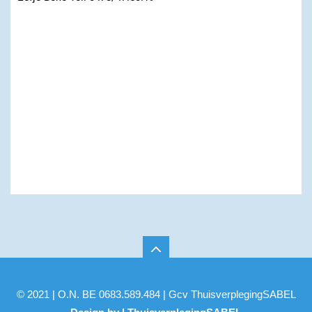
© 2021 | O.N. BE 0683.589.484 | Gcv ThuisverplegingSABEL