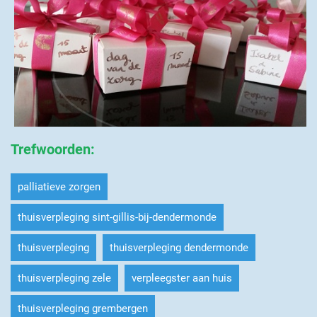
Trefwoorden
:
palliatieve zorgen
thuisverpleging sint-gillis-bij-dendermonde
thuisverpleging
thuisverpleging dendermonde
thuisverpleging zele
verpleegster aan huis
thuisverpleging grembergen