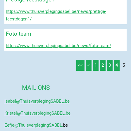
https://www.thuisverplegingsabel.be/news/prettige-
feestdagen1/
Foto team
https://www.thuisverplegingsabel.be/news/foto-team/
<<
<
1
2
3
4
5
MAIL ONS
Isabel@ThuisverplegingSABEL.be
Kristel@ThuisverplegingSABEL.be
Eefje@ThuisverplegingSABEL.
be