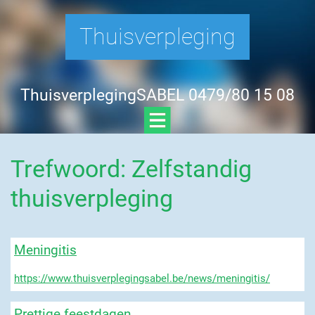
Thuisverpleging
ThuisverplegingSABEL 0479/80 15 08
Trefwoord: Zelfstandig
thuisverpleging
Meningitis
https://www.thuisverplegingsabel.be/news/meningitis/
Prettige feestdagen